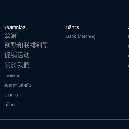
搜
索：
แอสเซทไวส์
บริการ
เพื่อให้ไม่พลาดข้อมูลข่าวสาร และโอกาสรับข้อเสนอที่สำคัญฉันยินยอมรับข้อ
ข่าวสารโปรโมชันและข่าวสารจาก
公寓
Bank Matching
别墅和联排别墅
促销活动
ส่ง
關於我們
Investor
แอสเซทไวส์คลับ
ข่าวสาร
บล็อก