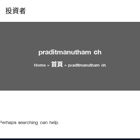
投資者
praditmanutham ch
Home
»
首頁
»
praditmanutham ch
 Perhaps searching can help.