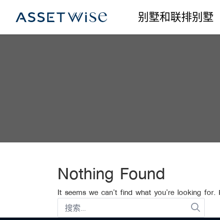
Skip
别墅和联排别墅
to
content
Nothing Found
It seems we can’t find what you’re looking for.
搜
索：