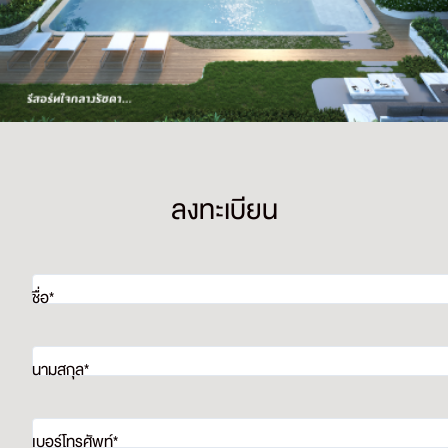
ลงทะเบียน
ชื่อ*
นามสกุล*
เบอร์โทรศัพท์*