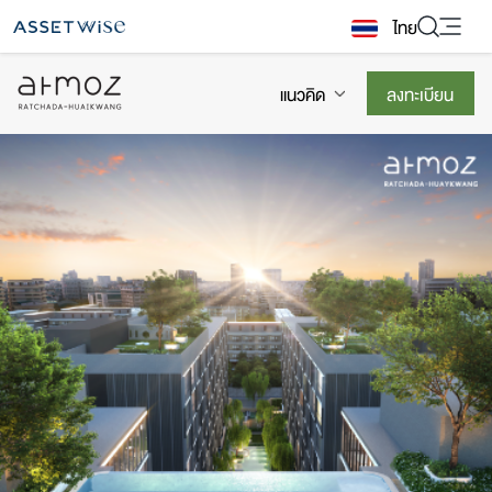
Skip
ไทย
to
content
แนวคิด
ลงทะเบียน
2