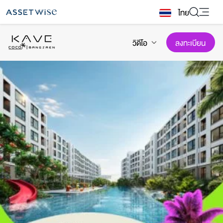
Skip
ไทย
to
content
วิดีโอ
ลงทะเบียน
2