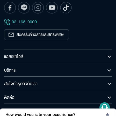
02-168-0000
แอสเซทไวส์
บริการ
สนใจทำธุรกิจกับเรา
ติดต่อ
© สงวนลิขสิทธิ์ พ.ศ. 2565 บริษัท แอสเซทไวส์ จำกัด (มหาชน)
How would you rate your experience?