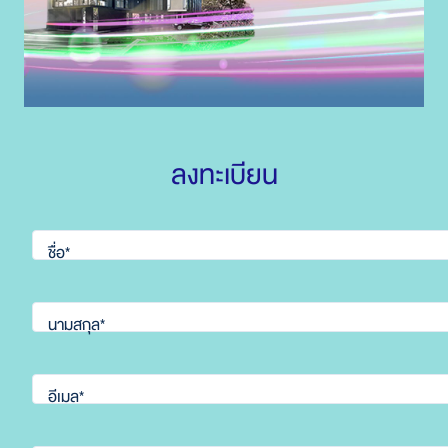
ลงทะเบียน
ชื่อ*
นามสกุล*
อีเมล*