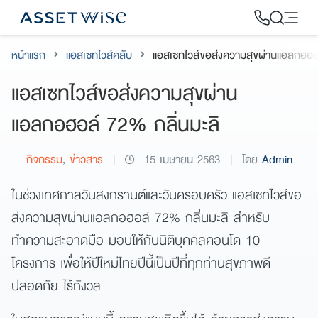
Skip
to
content
หน้าแรก
แอสเซทไวส์คลับ
แอสเซทไวส์ขอส่งความสุขผ่านแอลกอฮอ
2
แอสเซทไวส์ขอส่งความสุขผ่าน
แอลกอฮอล์ 72% กลิ่นมะลิ
กิจกรรม
,
ข่าวสาร
|
15 เมษายน 2563
|
โดย
Admin
ในช่วงเทศกาลวันสงกรานต์และวันครอบครัว แอสเซทไวส์ขอ
ส่งความสุขผ่านแอลกอฮอล์ 72% กลิ่นมะลิ สำหรับ
ทำความสะอาดมือ มอบให้กับนิติบุคคลคอนโด 10
โครงการ เพื่อให้ปีใหม่ไทยปีนี้เป็นปีที่ทุกท่านสุขภาพดี
ปลอดภัย ไร้กังวล