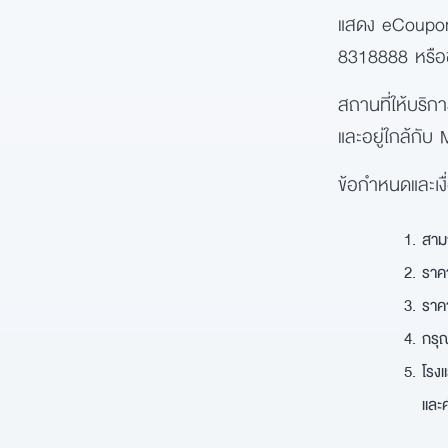
แสดง eCoupons ท
8318888 หรือ
สถานที่ให้บริก
และอยู่ใกล้กั
ข้อกำหนดและเงื
สามา
ราคา
ราคา
กรุณ
โรงแ
และค