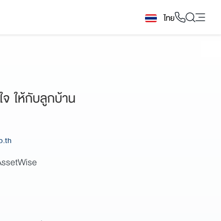
ไทย
3
 ให้กับลูกบ้าน
o.th
 AssetWise