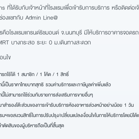
ี่ได้รับกับเจ้าหน้าที่โรงแรมเพื่อเข้ารับการบริการ หรือติดต่อเจ้
ช่องแชทกับ Admin Line@
ารคือโรงแรมแกรนด์ริชมอนด์ จ.นนทบุรี มีให้บริการอาคารจอดรถ
บ MRT บางกระสอ ระยะ 0 ม.เดินทางสะดวก
่อนไข
รถใช้ได้ 1 สมาชิก / 1 โค้ด / 1 สิทธิ์
ค้นหา
สำหรับ:
นี้เป็นราคาไทยบาทสุทธิ รวมค่าบริการและภาษีมูลค่าเพิ่มแล้ว
เพื่อให้ไม่พลาดข้อมูลข่าวสาร และโอกาสรับข้อเสนอที่สำคัญฉันยินยอมรับข้อ
นี้ไม่สามารถใช้ร่วมกับรายการส่งเสริมการขายอื่นๆ
ข่าวสารโปรโมชันและข่าวสารจาก
าสำรองโต๊ะส่วนของการเข้ารับบริการห้องอาหารล่วงหน้าอย่างน้อย 1 วัน
รมฯขอสงวนสิทธิ์ในการปรับปรุง/เปลี่ยนแปลงเงื่อนไขในการให้บริการโดยมิได้แ
ส่ง
ำตัดสินของผู้บริหารถือเป็นที่สิ้นสุด