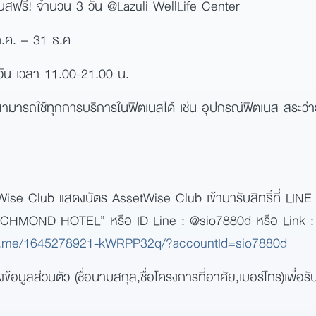
นสฟรี! จำนวน 3 วัน @Lazuli WellLife Center
ก.ค. – 31 ธ.ค
กวัน เวลา 11.00-21.00 น.
ามารถใช้ทุกการบริการในฟิตเนสได้ เช่น อุปกรณ์ฟิตเนส สระว่า
Wise Club แสดงบัตร AssetWise Club เข้ามารับสิทธิ์ที่ LI
“RICHMOND HOTEL” หรือ ID Line : @sio7880d หรือ Link :
.line.me/1645278921-kWRPP32q/?accountId=sio7880d
งข้อมูลส่วนตัว (ชื่อนามสกุล,ชื่อโครงการที่อาศัย,เบอร์โทร)เพื่