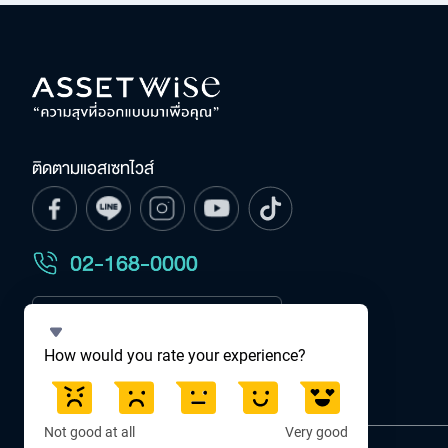
ติดตามแอสเซทไวส์
Select
How would you rate your experience?
an
option
from
1
Not good at all
Very good