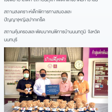
สถานสงเคราะห์เด็กพิการทางสมองและ
ปัญญา(หญิง)ปากเกร็ด
สถานคุ้มครองและพัฒนาคนพิการบ้านนนทภูมิ จังหวัด
นนทบุรี