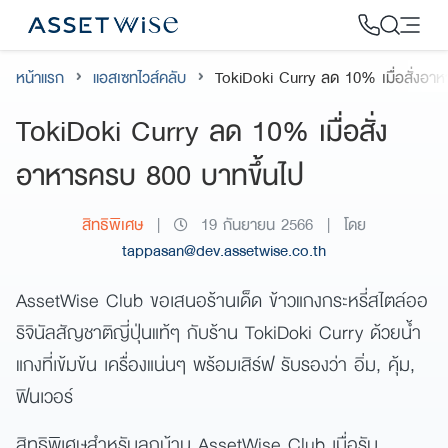
Skip
to
content
หน้าแรก
แอสเซทไวส์คลับ
TokiDoki Curry ลด 10% เมื่อสั่งอาห
2
TokiDoki Curry ลด 10% เมื่อสั่ง
อาหารครบ 800 บาทขึ้นไป
สิทธิพิเศษ
|
19 กันยายน 2566
|
โดย
tappasan@dev.assetwise.co.th
AssetWise Club ขอเสนอร้านเด็ด ข้าวแกงกระหรี่สไตล์ออ
ริจินัลสัญชาติญี่ปุ่นแท้ๆ กับร้าน TokiDoki Curry ด้วยน้ำ
แกงที่เข้มข้น เครื่องแน่นๆ พร้อมเสิร์ฟ รับรองว่า อิ่ม, คุ้ม,
ฟินเวอร์
สิทธิพิเศษสำหรับลูกบ้าน AssetWise Club เมื่อรับ