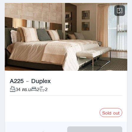
A225 - Duplex
34 ตร.ม
2
2
Sold out