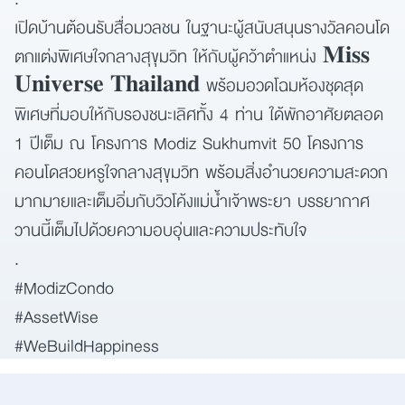
เปิดบ้านต้อนรับสื่อมวลชน ในฐานะผู้สนับสนุนรางวัลคอนโด
ตกแต่งพิเศษใจกลางสุขุมวิท ให้กับผู้คว้าตำแหน่ง 𝐌𝐢𝐬𝐬
𝐔𝐧𝐢𝐯𝐞𝐫𝐬𝐞 𝐓𝐡𝐚𝐢𝐥𝐚𝐧𝐝 พร้อมอวดโฉมห้องชุดสุด
พิเศษที่มอบให้กับรองชนะเลิศทั้ง 4 ท่าน ใด้พักอาศัยตลอด
1 ปีเต็ม ณ โครงการ Modiz Sukhumvit 50 โครงการ
คอนโดสวยหรูใจกลางสุขุมวิท พร้อมสิ่งอำนวยความสะดวก
มากมายและเต็มอิ่มกับวิวโค้งแม่น้ำเจ้าพระยา บรรยากาศ
วานนี้เต็มไปด้วยความอบอุ่นและความประทับใจ
.
ค้นหา
#ModizCondo
เพื่อให้ไม่พลาดข้อมูลข่าวสาร และโอกาสรับข้อเสนอ
สำหรับ:
ที่สำคัญฉันยินยอมรับข้อมูลข่าวสารโปรโมชันและ
#AssetWise
ข่าวสารจาก
#WeBuildHappiness
ส่ง