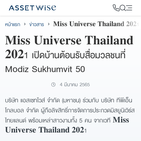
Skip
to
content
หน้าแรก
ข่าวสาร
𝐌𝐢𝐬𝐬 𝐔𝐧𝐢𝐯𝐞𝐫𝐬𝐞 𝐓𝐡𝐚𝐢𝐥𝐚𝐧𝐝 𝟐
2
𝐌𝐢𝐬𝐬 𝐔𝐧𝐢𝐯𝐞𝐫𝐬𝐞 𝐓𝐡𝐚𝐢𝐥𝐚𝐧𝐝
𝟐𝟎𝟐1 เปิดบ้านต้อนรับสื่อมวลชนที่
Modiz Sukhumvit 50
4 มีนาคม 2565
บริษัท แอสเซทไวส์ จำกัด (มหาชน) ร่วมกับ บริษัท ทีพีเอ็น
โกลบอล จำกัด ผู้ถือลิขสิทธิ์การจัดการประกวดมิสยูนิเวิร์ส
ไทยแลนด์ พร้อมเหล่าสาวงามทั้ง 5 คน จากเวที 𝐌𝐢𝐬𝐬
𝐔𝐧𝐢𝐯𝐞𝐫𝐬𝐞 𝐓𝐡𝐚𝐢𝐥𝐚𝐧𝐝 𝟐𝟎𝟐1
.