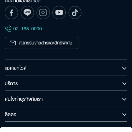
ติดตามแอสเซทไวส์
ค้นหา
เพื่อให้ไม่พลาดข้อมูลข่าวสาร และโอกาสรับข้อเสนอ
สำหรับ:
ที่สำคัญฉันยินยอมรับข้อมูลข่าวสารโปรโมชันและ
ข่าวสารจาก
02-168-0000
ส่ง
แอสเซทไวส์
บริการ
สนใจทำธุรกิจกับเรา
ติดต่อ
© สงวนลิขสิทธิ์ พ.ศ. 2565 บริษัท แอสเซทไวส์ จำกัด (มหาชน)