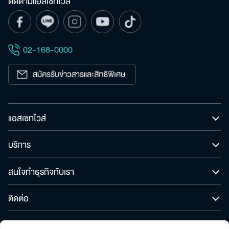
ติดตามแอสเซทไวส์
ค้นหา
เพื่อให้ไม่พลาดข้อมูลข่าวสาร และโอกาสรับข้อเสนอ
สำหรับ:
ที่สำคัญฉันยินยอมรับข้อมูลข่าวสารโปรโมชันและ
ข่าวสารจาก
02-168-0000
ส่ง
แอสเซทไวส์
บริการ
สนใจทำธุรกิจกับเรา
ติดต่อ
© สงวนลิขสิทธิ์ พ.ศ. 2565 บริษัท แอสเซทไวส์ จำกัด (มหาชน)