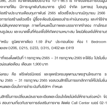
86, 2035 ขนาดที่ดินโดยประมาณ 10-1-86.5 ไร่ เจ้าของโครงการเป็นผู้มีสิท
อจะขายที่ดิน มีภาระผูกพันกับธนาคาร ยูโอบี จำกัด (มหาชน) ใบอนุญาต
มก่อสร้างประมาณเดือนกุมภาพันธ์ 2565 แล้วเสร็จประมาณมิถุนายน 2566 
่อการก่อสร้างแล้วเสร็จ ผู้ซื้อจะต้องรับผิดชอบชำระค่าเงินกองทุน และค่าใช้จ่
คับนิติบุคคลอาคารชุด ภาพทั้งหมดเป็นภาพและบรรยากาศจำลอง ทางโครง
งรูปแบบ และขนาดพื้นที่ห้องเพื่อให้เกิดความเหมาะสม โดยมิต้องแจ้งให้ทราบล
ูนิตราคาเดียว 1.59 ล้าน* ประกอบด้วย ห้อง 1 Bedroom 
ายเลข D206, D215, D233, D315, D402 และ E419
ที่จองตั้งแต่วันที่ 1 กรกฎาคม 2565 – 31 กรกฎาคม 2565 จะได้รับ โปรโมชั่
ือผ่อนต่อเดือน เดือนละ 1,900 บาท
ค้นหา
อ ฟรีเฟอร์นิเจอร์ และชุดครัวครบชุดตามมาตรฐานโครงการ ระยะ
สำหรับ:
เพื่อให้ไม่พลาดข้อมูลข่าวสาร และโอกาสรับข้อเสนอที่สำคัญฉันยินยอมรับข้อ
าคม 2565 – 31 กรกฎาคม 2565 ขอสงวนสิทธิ์ในการยกเลิกการให้โปรโมชั่นสำห
ำหนดและเงื่อนไขการชำระเงินที่บริษัทฯ กำหนด
ข่าวสารโปรโมชันและข่าวสารจาก
ิทธิ์ในการเปลี่ยนแปลงรายละเอียดและเงื่อนไขโดยไม่แจ้งให้ทราบล่วงหน้า ข้
สอบถามเกี่ยวกับรายการส่งเสริมการขาย ติดต่อ Call Center เบอร์ 02-1
ส่ง