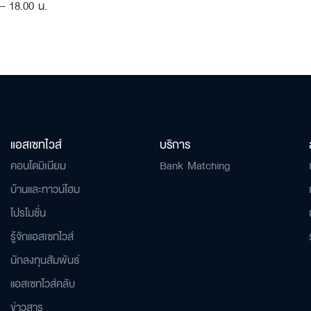
– 18.00 น.
แอสเซทไวส์
บริการ
คอนโดมิเนียม
Bank Matching
บ้านและทาวน์โฮม
โปรโมชั่น
รู้จักแอสเซทไวส์
นักลงทุนสัมพันธ์
แอสเซทไวส์คลับ
ข่าวสาร