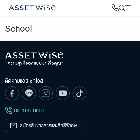
Skip
to
content
School
2
ติดตามแอสเซทไวส์
02-168-0000
ค้นหา