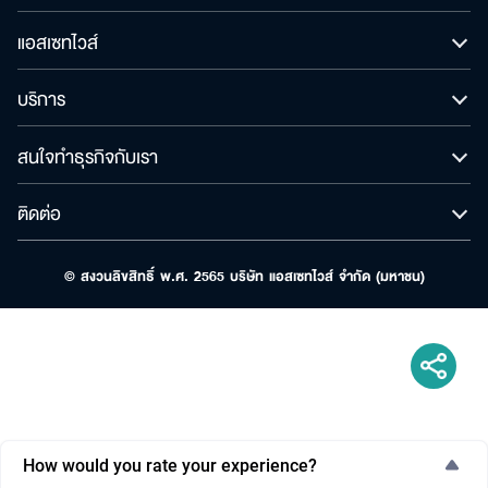
เพื่อให้ไม่พลาดข้อมูลข่าวสาร และโอกาสรับข้อเสนอ
สำหรับ:
แอสเซทไวส์
ที่สำคัญฉันยินยอมรับข้อมูลข่าวสารโปรโมชันและ
ข่าวสารจาก
บริการ
ส่ง
สนใจทำธุรกิจกับเรา
ติดต่อ
© สงวนลิขสิทธิ์ พ.ศ. 2565 บริษัท แอสเซทไวส์ จำกัด (มหาชน)
How would you rate your experience?