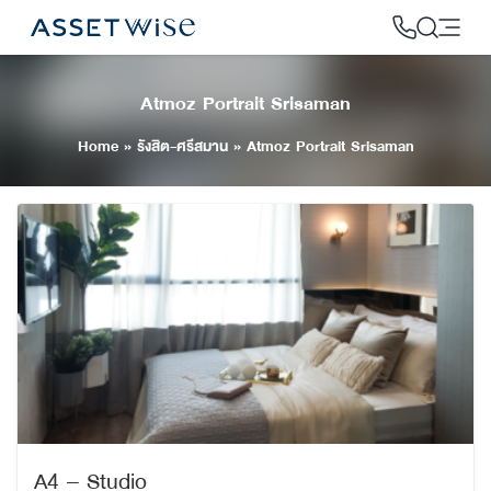
Skip
to
content
Atmoz Portrait Srisaman
2
Home
»
รังสิต-ศรีสมาน
»
Atmoz Portrait Srisaman
A4 – Studio