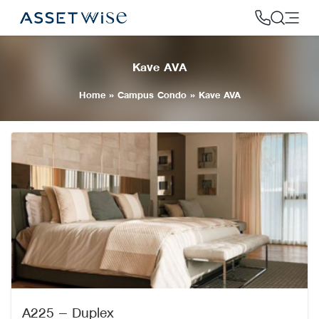
Skip
to
content
Kave AVA
2
Home
»
Campus Condo
»
Kave AVA
A225 – Duplex