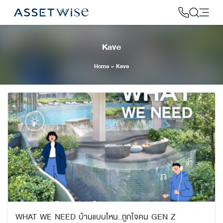
Skip
to
content
Kave
2
Home
»
Kave
WHAT WE NEED บ้านแบบไหน..ถูกใจคน GEN Z